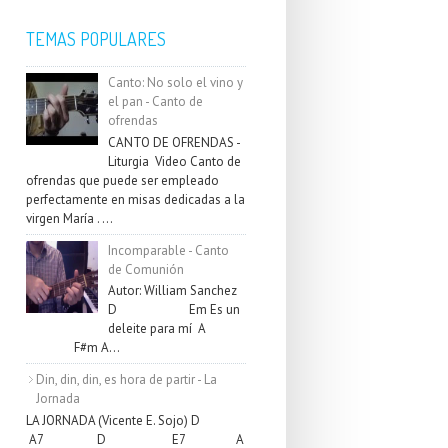
TEMAS POPULARES
Canto: No solo el vino y
el pan - Canto de
ofrendas
CANTO DE OFRENDAS -
Liturgia Video Canto de
ofrendas que puede ser empleado
perfectamente en misas dedicadas a la
virgen María . ...
Incomparable - Canto
de Comunión
Autor: William Sanchez
D Em Es un
deleite para mí A
F#m A...
Din, din, din, es hora de partir - La
Jornada
LA JORNADA (Vicente E. Sojo) D
A7 D E7 A