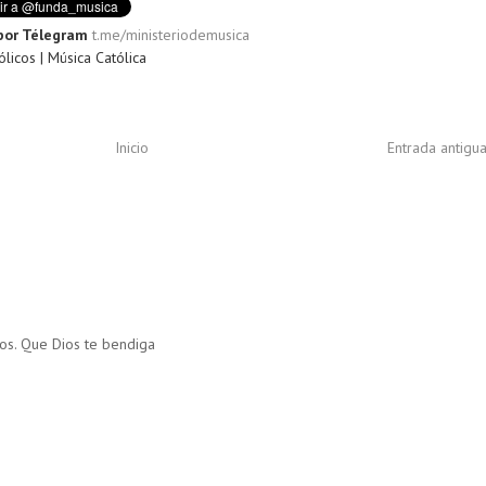
por Télegram
t.me/ministeriodemusica
licos | Música Católica
Inicio
Entrada antigu
os. Que Dios te bendiga