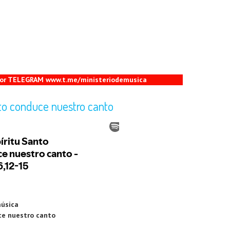
 por TELEGRAM www.t.me/ministeriodemusica
anto conduce nuestro canto
música
uce nuestro canto