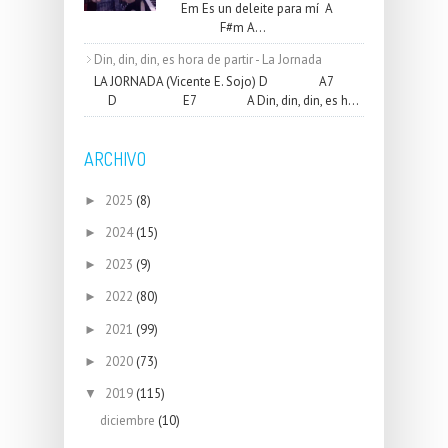
Em Es un deleite para mí A
F#m A...
Din, din, din, es hora de partir - La Jornada
LA JORNADA (Vicente E. Sojo) D A7
D E7 A Din, din, din, es h...
ARCHIVO
2025
(8)
►
2024
(15)
►
2023
(9)
►
2022
(80)
►
2021
(99)
►
2020
(73)
►
2019
(115)
▼
diciembre
(10)