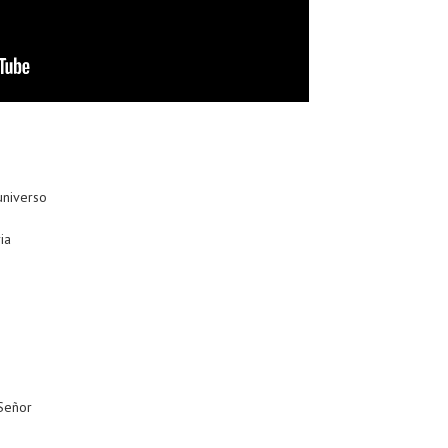
universo
ia
 Señor