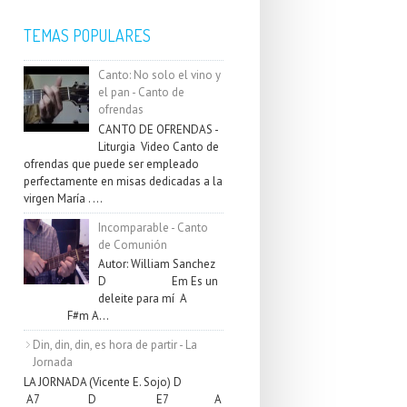
TEMAS POPULARES
Canto: No solo el vino y
el pan - Canto de
ofrendas
CANTO DE OFRENDAS -
Liturgia Video Canto de
ofrendas que puede ser empleado
perfectamente en misas dedicadas a la
virgen María . ...
Incomparable - Canto
de Comunión
Autor: William Sanchez
D Em Es un
deleite para mí A
F#m A...
Din, din, din, es hora de partir - La
Jornada
LA JORNADA (Vicente E. Sojo) D
A7 D E7 A