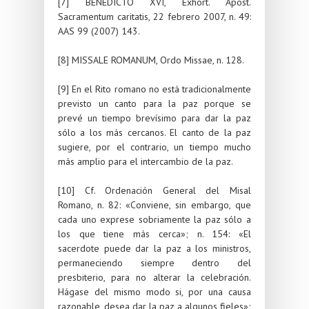
[7] BENEDICTO XVI, Exhort. Apost.
Sacramentum caritatis, 22 febrero 2007, n. 49:
AAS 99 (2007) 143.
[8] MISSALE ROMANUM, Ordo Missae, n. 128.
[9] En el Rito romano no está tradicionalmente
previsto un canto para la paz porque se
prevé un tiempo brevísimo para dar la paz
sólo a los más cercanos. El canto de la paz
sugiere, por el contrario, un tiempo mucho
más amplio para el intercambio de la paz.
[10] Cf. Ordenación General del Misal
Romano, n. 82: «Conviene, sin embargo, que
cada uno exprese sobriamente la paz sólo a
los que tiene más cerca»; n. 154: «El
sacerdote puede dar la paz a los ministros,
permaneciendo siempre dentro del
presbiterio, para no alterar la celebración.
Hágase del mismo modo si, por una causa
razonable, desea dar la paz a algunos fieles»;