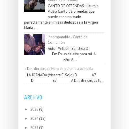
CANTO DE OFRENDAS - Liturgia
Video Canto de ofrendas que
puede ser empleado
perfectamente en misas dedicadas a la virgen
María . ...
Incomparable - Canto de
Comunión
Autor: William Sanchez D
Em Es un deleite para mí A
F#m A...
Din, din, din, es hora de partir - La Jornada
LA JORNADA (Vicente E. Sojo) D A7
D E7 A Din, din, din, es h...
ARCHIVO
2025
(8)
►
2024
(15)
►
2023
(9)
►