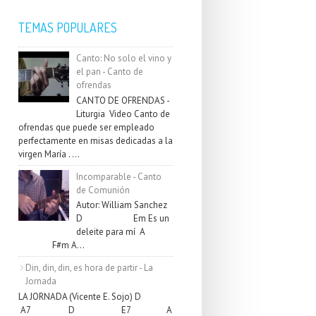
TEMAS POPULARES
Canto: No solo el vino y
el pan - Canto de
ofrendas
CANTO DE OFRENDAS -
Liturgia Video Canto de
ofrendas que puede ser empleado
perfectamente en misas dedicadas a la
virgen María . ...
Incomparable - Canto
de Comunión
Autor: William Sanchez
D Em Es un
deleite para mí A
F#m A...
Din, din, din, es hora de partir - La
Jornada
LA JORNADA (Vicente E. Sojo) D
A7 D E7 A