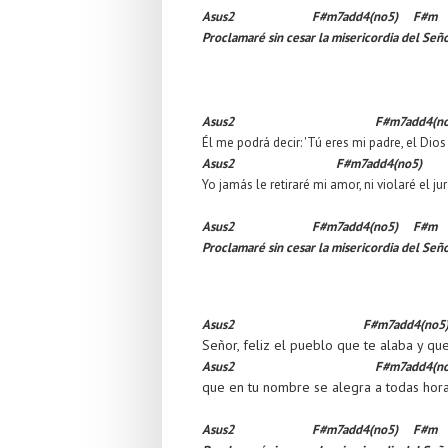
Asus2 F#m7add4(no5) F#m
Proclamaré sin cesar la misericordia del Seño
Asus2
F#m7add4(no
Él me podrá decir: 'Tú eres mi padre, el Dio
Asus2
F#m7add4
Yo jamás le retiraré mi amor, ni violaré el ju
Asus2 F#m7add4(no5) F#m
Proclamaré sin cesar la misericordia del Seño
Asus2
F#m7add4(no5
Señor, feliz el pueblo que te alaba y que
Asus2
F#m7add4(no
que en tu nombre se alegra a todas horas 
Asus2 F#m7add4(no5) F#m