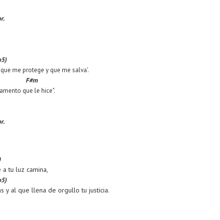
r.
5)
s que me protege y que me salva'.
(no5)
F#m
ramento que le hice".
r.
)
 a tu luz camina,
5)
y al que llena de orgullo tu justicia.