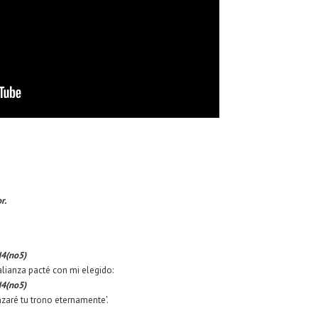
or.
4(no5)
alianza pacté con mi elegido:
4(no5)
nzaré tu trono eternamente'.