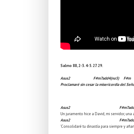
Salmo 88, 2-3. 4-5. 27. 29.
Asus2 F#m7add4(no5) F#m
Proclamaré sin cesar la misericordia del Señ
Asus2
F#m7add
Un juramento hice a David, mi servidor, una 
Asus2
F#m7add
'Consolidaré tu dinastía para siempre y afia