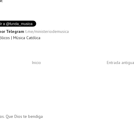
r.
por Télegram
t.me/ministeriodemusica
licos | Música Católica
Inicio
Entrada antigu
os. Que Dios te bendiga