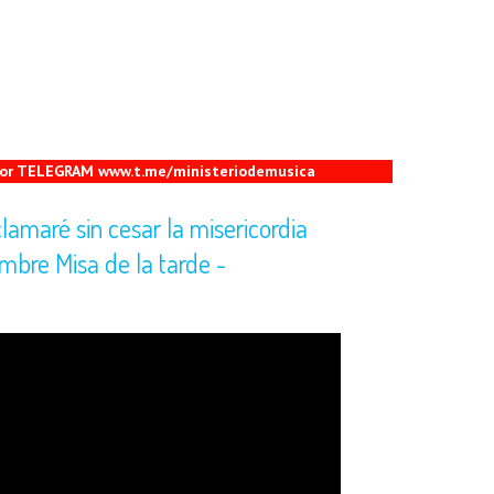
 por TELEGRAM www.t.me/ministeriodemusica
amaré sin cesar la misericordia
embre Misa de la tarde -