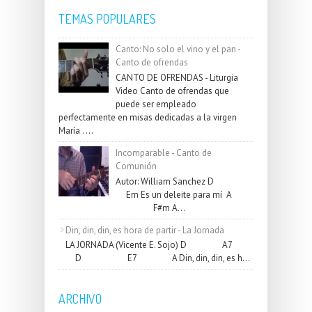
TEMAS POPULARES
Canto: No solo el vino y el pan -
Canto de ofrendas
CANTO DE OFRENDAS - Liturgia
Video Canto de ofrendas que
puede ser empleado
perfectamente en misas dedicadas a la virgen
María . ...
Incomparable - Canto de
Comunión
Autor: William Sanchez D
Em Es un deleite para mí A
F#m A...
Din, din, din, es hora de partir - La Jornada
LA JORNADA (Vicente E. Sojo) D A7
D E7 A Din, din, din, es h...
ARCHIVO