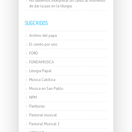
No debemos interpretar un canto al momento
de dar la paz en la liturgia
SUGERIDOS
Archivo del papa
El ciento por uno
FORO
FUNDAMUSICA
Liturgia Papal
Música Católica
Musica en San Pablo
NPM
Partituras
Pastoral musical
Pastoral Musical 2