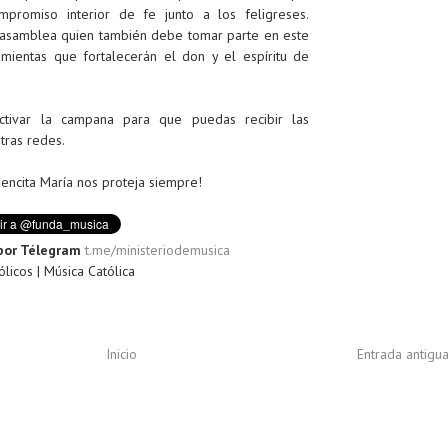
mpromiso interior de fe junto a los feligreses.
asamblea quien también debe tomar parte en este
amientas que fortalecerán el don y el espíritu de
 activar la campana para que puedas recibir las
tras redes.
encita María nos proteja siempre!
por Télegram
t.me/ministeriodemusica
licos | Música Católica
Inicio
Entrada antigu