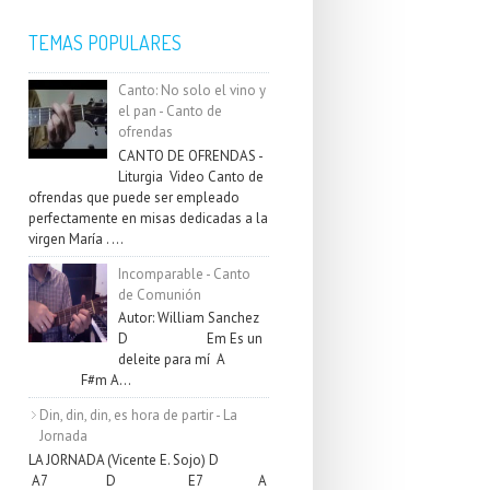
TEMAS POPULARES
Canto: No solo el vino y
el pan - Canto de
ofrendas
CANTO DE OFRENDAS -
Liturgia Video Canto de
ofrendas que puede ser empleado
perfectamente en misas dedicadas a la
virgen María . ...
Incomparable - Canto
de Comunión
Autor: William Sanchez
D Em Es un
deleite para mí A
F#m A...
Din, din, din, es hora de partir - La
Jornada
LA JORNADA (Vicente E. Sojo) D
A7 D E7 A