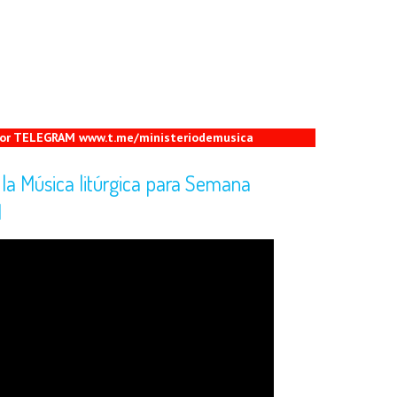
 por TELEGRAM www.t.me/ministeriodemusica
la Música litúrgica para Semana
1