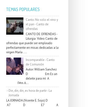
TEMAS POPULARES
Canto: No solo el vino y
el pan - Canto de
ofrendas
CANTO DE OFRENDAS -
Liturgia Video Canto de
ofrendas que puede ser empleado
perfectamente en misas dedicadas a la
virgen María . ...
Incomparable - Canto
de Comunión
Autor: William Sanchez
D Em Es un
deleite para mí A
F#m A...
Din, din, din, es hora de partir - La
Jornada
LA JORNADA (Vicente E. Sojo) D
A7 D E7 A