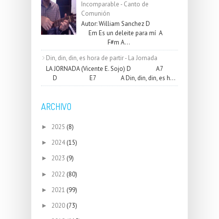
Incomparable - Canto de
Comunión
Autor: William Sanchez D
Em Es un deleite para mí A
F#m A...
Din, din, din, es hora de partir - La Jornada
LA JORNADA (Vicente E. Sojo) D A7
D E7 A Din, din, din, es h...
ARCHIVO
2025
(8)
►
2024
(15)
►
2023
(9)
►
2022
(80)
►
2021
(99)
►
2020
(73)
►