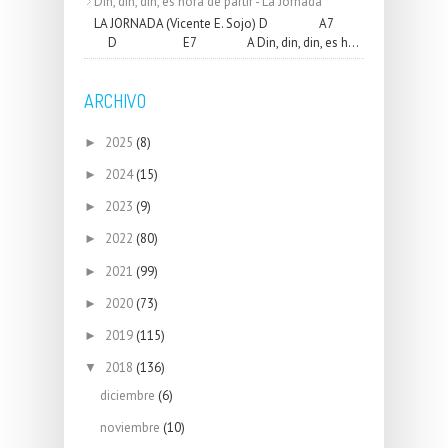
Din, din, din, es hora de partir - La Jornada
LA JORNADA (Vicente E. Sojo) D A7
D E7 A Din, din, din, es h...
ARCHIVO
2025
(8)
►
2024
(15)
►
2023
(9)
►
2022
(80)
►
2021
(99)
►
2020
(73)
►
2019
(115)
►
2018
(136)
▼
diciembre
(6)
noviembre
(10)