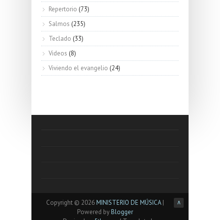
Repertorio
(73)
Salmos
(235)
Teclado
(33)
Videos
(8)
Viviendo el evangelio
(24)
Copyright ©
2026
MINISTERIO DE MÚSICA
|
∧
Powered by
Blogger