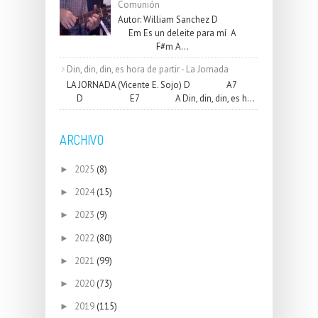
Comunión
Autor: William Sanchez D
Em Es un deleite para mí A
F#m A...
Din, din, din, es hora de partir - La Jornada
LA JORNADA (Vicente E. Sojo) D A7
D E7 A Din, din, din, es h...
ARCHIVO
2025
(8)
►
2024
(15)
►
2023
(9)
►
2022
(80)
►
2021
(99)
►
2020
(73)
►
2019
(115)
►