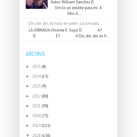
Autor: William Sanchez D
Em Es un deleite para mí A
F#m A...
Din, din, din, es hora de partir - La Jornada
LA JORNADA (Vicente E. Sojo) D A7
D E7 A Din, din, din, es h...
ARCHIVO
2025
(8)
►
2024
(15)
►
2023
(9)
►
2022
(80)
►
2021
(99)
►
2020
(73)
►
2019
(115)
►
2018
(136)
▼