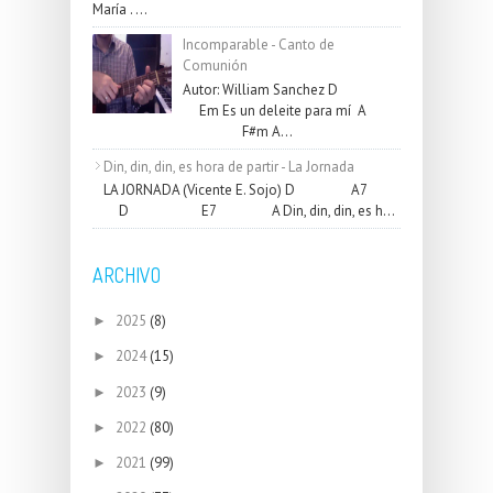
María . ...
Incomparable - Canto de
Comunión
Autor: William Sanchez D
Em Es un deleite para mí A
F#m A...
Din, din, din, es hora de partir - La Jornada
LA JORNADA (Vicente E. Sojo) D A7
D E7 A Din, din, din, es h...
ARCHIVO
2025
(8)
►
2024
(15)
►
2023
(9)
►
2022
(80)
►
2021
(99)
►