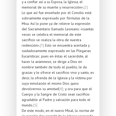
y a confiar así a su Esposa, la Iglesia, el
memorial de su muerte y resurrección».
[2]
Lo que así fue enseñado por el Concilio está
sobriamente expresado por fórmulas de la
Misa. Así lo pone ya de relieve la expresión
del Sacramentario llamado Leoniano: «cuantas
veces se celebra el memorial de este
sacrificio se realiza la obra de nuestra
redención».
[3]
Esto se encuentra acertada y
cuidadosamente expresado en las Plegarias
Eucarísticas; pues en éstas el sacerdote, al
hacer la anámnesis, se dirige a Dios en
nombre también de todo el pueblo, le da
gracias y le ofrece el sacrificio vivo y santo, es
decir, la ofrenda de la Iglesia y la víctima por
cuya inmolación el mismo Dios quiso
devolvernos su amistad
[4]
; y ora para que el
Cuerpo y la Sangre de Cristo sean sacrificio
agradable al Padre y salvación para todo el
mundo.
[5]
De este modo, en el nuevo Misal, la
norma de
la oración (lex orandi)
de la Iglesia responde