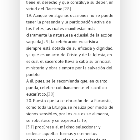
tiene el derecho y que constituye su deber, en
virtud del Bautismo.
[28]
19. Aunque en algunas ocasiones no se puede
tener la presencia y la participación activa de
los fieles, las cuales manifiestan más
claramente la naturaleza eclesial de la acción
sagrada,
[29]
la celebración eucarística
siempre está dotada de su eficacia y dignidad,
ya que es un acto de Cristo y de la Iglesia, en
el cual el sacerdote lleva a cabo su principal
ministerio y obra siempre por la salvación del
pueblo.
A él, pues, se le recomienda que, en cuanto
pueda, celebre cotidianamente el sacrificio
eucarístico.
[30]
20. Puesto que la celebración de la Eucaristía,
como toda la Liturgia, se realiza por medio de
signos sensibles, por los cuales se alimenta,
se robustece y se expresa la fe,
[31]
procúrese al máximo seleccionar y
ordenar aquellas formas y elementos
propuestos por la Iglesia que, teniendo en