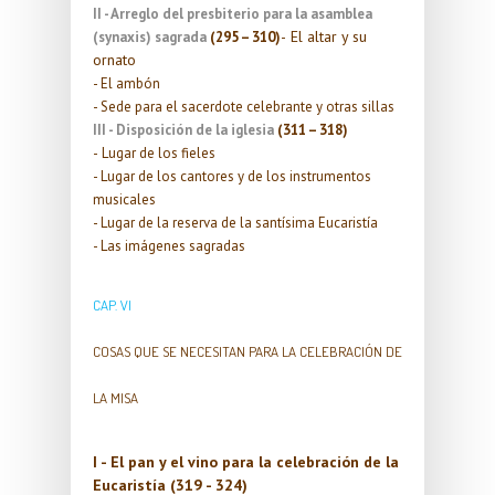
II - Arreglo del presbiterio para la asamblea
El altar y su
(synaxis) sagrada
(295 – 310)
-
ornato
- El ambón
- Sede para el sacerdote celebrante y otras sillas
III - Disposición de la iglesia
(311 – 318)
-
Lugar de los fieles
- Lugar de los cantores y de los instrumentos
musicales
- Lugar de la reserva de la santísima Eucaristía
- Las imágenes sagradas
CAP. VI
COSAS QUE SE NECESITAN PARA LA CELEBRACIÓN DE
LA MISA
I - El pan y el vino para la celebración de la
Eucaristía (319 - 324)