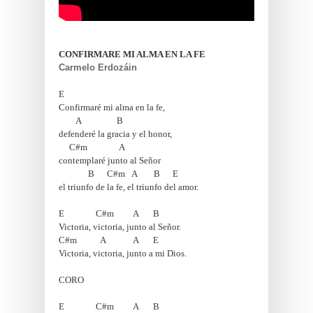
CONFIRMARE MI ALMA EN LA FE 
Carmelo Erdozáin
E
Confirmaré mi alma en la fe, 
       A                 B
defenderé la gracia y el honor,
     C#m               A 
contemplaré junto al Señor 
              B      C#m   A        B      E
el triunfo de la fe, el triunfo del amor.
E               C#m         A       B
Victoria, victoria, junto al Señor.
C#m           A             A       E 
Victoria, victoria, junto a mi Dios. 
CORO 
E               C#m         A       B