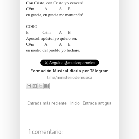
Con Cristo, con Cristo yo venceré 
C#m           A             A       E
en gracia, en gracia me mantendré. 
CORO 
E               C#m         A       B
Apóstol, apóstol yo quiero ser,
C#m           A             A       E
en medio del pueblo yo lucharé.
Formación Musical diaria por Télegram
t.me/ministeriodemusica
Entrada más reciente
Inicio
Entrada antigua
1 comentario: