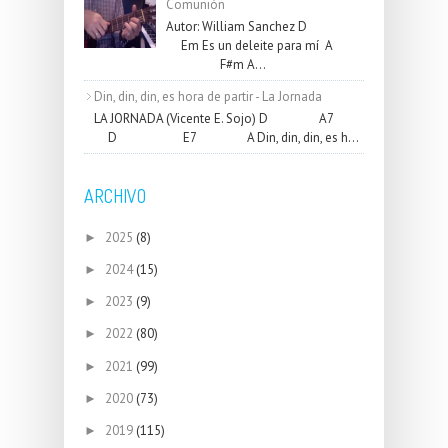
Comunión
Autor: William Sanchez D
Em Es un deleite para mí A
F#m A...
Din, din, din, es hora de partir - La Jornada
LA JORNADA (Vicente E. Sojo) D A7
D E7 A Din, din, din, es h...
ARCHIVO
2025
(8)
►
2024
(15)
►
2023
(9)
►
2022
(80)
►
2021
(99)
►
2020
(73)
►
2019
(115)
►