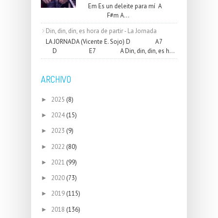
Em Es un deleite para mí A
F#m A...
Din, din, din, es hora de partir - La Jornada
LA JORNADA (Vicente E. Sojo) D A7
D E7 A Din, din, din, es h...
ARCHIVO
2025
(8)
►
2024
(15)
►
2023
(9)
►
2022
(80)
►
2021
(99)
►
2020
(73)
►
2019
(115)
►
2018
(136)
►