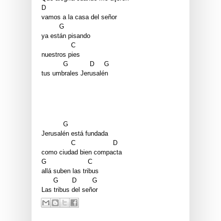
D
vamos a la casa del señor
         G
ya están pisando
               C
nuestros pies
           G           D     G
tus umbrales Jerusalén
           G
Jerusalén está fundada
               C                   D
como ciudad bien compacta
G                     C
allá suben las tribus
      G       D        G
Las tribus del señor