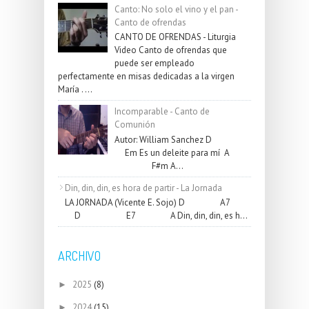
Canto: No solo el vino y el pan -
Canto de ofrendas
CANTO DE OFRENDAS - Liturgia
Video Canto de ofrendas que
puede ser empleado
perfectamente en misas dedicadas a la virgen
María . ...
Incomparable - Canto de
Comunión
Autor: William Sanchez D
Em Es un deleite para mí A
F#m A...
Din, din, din, es hora de partir - La Jornada
LA JORNADA (Vicente E. Sojo) D A7
D E7 A Din, din, din, es h...
ARCHIVO
2025
(8)
►
2024
(15)
►