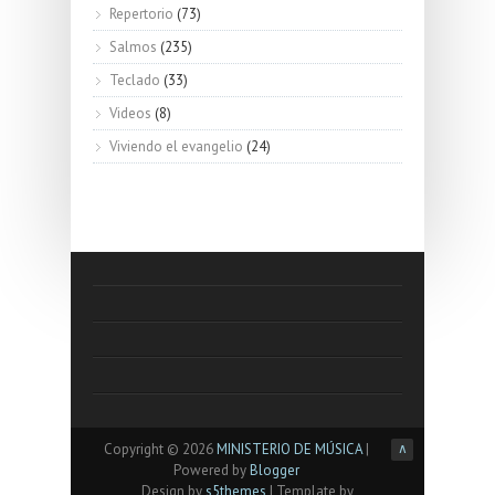
Repertorio
(73)
Salmos
(235)
Teclado
(33)
Videos
(8)
Viviendo el evangelio
(24)
Copyright ©
2026
MINISTERIO DE MÚSICA
|
∧
Powered by
Blogger
Design by
s5themes
| Template by