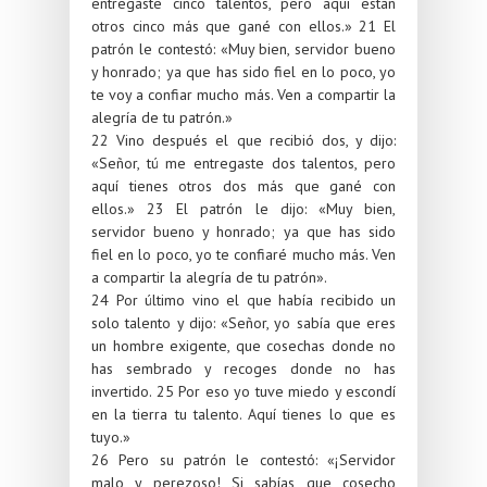
entregaste cinco talentos, pero aquí están
otros cinco más que gané con ellos.»
21
El
patrón le contestó: «Muy bien, servidor bueno
y honrado; ya que has sido fiel en lo poco, yo
te voy a confiar mucho más. Ven a compartir la
alegría de tu patrón.»
22
Vino después el que recibió dos, y dijo:
«Señor, tú me entregaste dos talentos, pero
aquí tienes otros dos más que gané con
ellos.»
23
El patrón le dijo: «Muy bien,
servidor bueno y honrado; ya que has sido
fiel en lo poco, yo te confiaré mucho más. Ven
a compartir la alegría de tu patrón».
24
Por último vino el que había recibido un
solo talento y dijo: «Señor, yo sabía que eres
un hombre exigente, que cosechas donde no
has sembrado y recoges donde no has
invertido.
25
Por eso yo tuve miedo y escondí
en la tierra tu talento. Aquí tienes lo que es
tuyo.»
26
Pero su patrón le contestó: «¡Servidor
malo y perezoso! Si sabías que cosecho