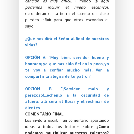
canción es muy difícil...
)
, miedo (
y aquí
podemos incluir el miedo escénico
),
esconderán en la tierra el talento o incluso
pueden influir para que otros escondan el
suyo.
¿Qué nos dirá el Señor al final de nuestras
vidas?
OPCIÓN A: "
Muy bien, servidor bueno y
honrado; ya que has sido fiel en lo poco, yo
te voy a confiar mucho más. Ven a
compartir la alegría de tu patrón"
OPCIÓN B: "
¡Servidor malo y
perezoso!...
échenlo a la oscuridad de
afuera: allí será el llorar y el rechinar de
dientes
COMENTARIO FINAL
Los invito a escribir un comentario aportando
ideas a todos los lectores sobre
¿Cómo
podemos multiplicar nuestros talentos?