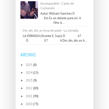
Incomparable - Canto de
Comunión
Autor: William Sanchez D
Em Es un deleite para mí A
F#m A...
Din, din, din, es hora de partir - La Jornada
LA JORNADA (Vicente E. Sojo) D A7
D E7 A Din, din, din, es h...
ARCHIVO
2025
(8)
►
2024
(15)
►
2023
(9)
►
2022
(80)
►
2021
(99)
►
2020
(73)
►