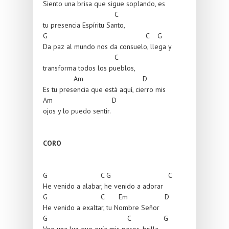
Siento una brisa que sigue soplando, es
C
tu presencia Espíritu Santo,
G C G
Da paz al mundo nos da consuelo, llega y
C
transforma todos los pueblos,
Am D
Es tu presencia que está aquí, cierro mis
Am D
ojos y lo puedo sentir.
CORO
G C G C
He venido a alabar, he venido a adorar
G C Em D
He venido a exaltar, tu Nombre Señor
G C G
Veo una luz que guía mis pasos, brilla