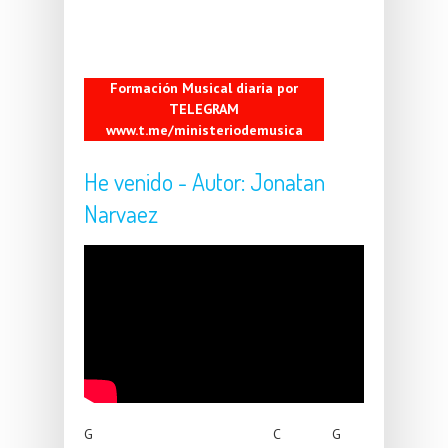
Formación Musical diaria por
TELEGRAM
www.t.me/ministeriodemusica
He venido - Autor: Jonatan
Narvaez
G C G