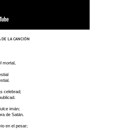
 DE LA CANCIÓN
 mortal,
stial
tial.
s celebrad;
publicad.
 dulce imán;
ora de Satán.
vio en el pesar;