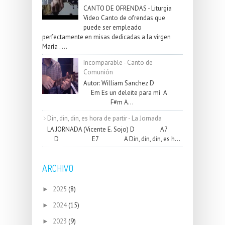
CANTO DE OFRENDAS - Liturgia
Video Canto de ofrendas que
puede ser empleado
perfectamente en misas dedicadas a la virgen
María . ...
Incomparable - Canto de
Comunión
Autor: William Sanchez D
Em Es un deleite para mí A
F#m A...
Din, din, din, es hora de partir - La Jornada
LA JORNADA (Vicente E. Sojo) D A7
D E7 A Din, din, din, es h...
ARCHIVO
2025
(8)
►
2024
(15)
►
2023
(9)
►