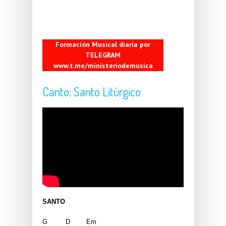
Formación Musical diaria por
TELEGRAM
www.t.me/ministeriodemusica
Canto: Santo Litúrgico
SANTO
G         D        Em    