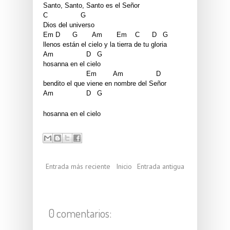
Santo, Santo, Santo es el Señor
C                G
Dios del universo
Em D      G       Am       Em    C      D   G
llenos están el cielo y la tierra de tu gloria
Am                D   G
hosanna en el cielo
                     Em        Am                D
bendito el que viene en nombre del Señor
Am                D   G
hosanna en el cielo 
Entrada más reciente
Inicio
Entrada antigua
0 comentarios: