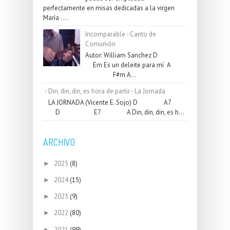
perfectamente en misas dedicadas a la virgen
María . ...
Incomparable - Canto de
Comunión
Autor: William Sanchez D
Em Es un deleite para mí A
F#m A...
Din, din, din, es hora de partir - La Jornada
LA JORNADA (Vicente E. Sojo) D A7
D E7 A Din, din, din, es h...
ARCHIVO
2025
(8)
►
2024
(15)
►
2023
(9)
►
2022
(80)
►
2021
(99)
►